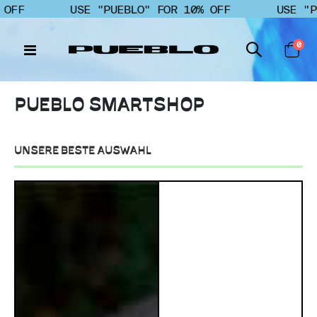
FF
USE "PUEBLO" FOR 10% OFF
USE "PUE
Art
0
N
Cart
a
v
i
PUEBLO SMARTSHOP
g
a
t
i
UNSERE BESTE AUSWAHL
o
n
u
m
s
c
h
a
l
t
e