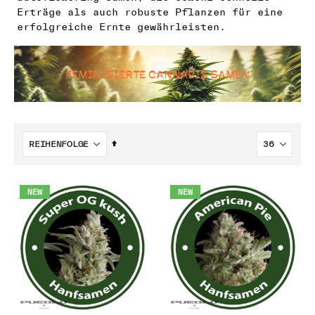
n
Erträge als auch robuste Pflanzen für eine
erfolgreiche Ernte gewährleisten.
Absteigend
sortieren
NEW
NEW