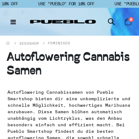
10% OFF
USE "PUEBLO" FOR 10% OFF
USE "PUEBLO
Art
0
N
Cart
a
v
i
FEMINISED
SEEDSHOP
g
a
Autoflowering Cannabis
t
i
Samen
o
n
u
m
Autoflowering Cannabissamen von Pueblo
s
Smartshop bieten dir eine unkomplizierte und
c
schnelle Möglichkeit, hochwertiges Marihuana
h
anzubauen. Diese Samen blühen automatisch
a
unabhängig vom Lichtzyklus, was den Anbau
l
besonders einfach und effizient macht. Bei
t
Pueblo Smartshop findest du die besten
e
autoflowering Samen, die sowohl schnelle