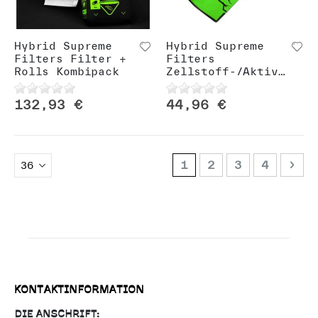
Hybrid Supreme
Hybrid Supreme
Filters Filter +
Filters
Rolls Kombipack
Zellstoff-/Aktivkohlefilter
132,93 €
44,96 €
Seite
Sie lesen gerade 
Seite
Seite
Seite
Sei
NÄC
1
2
3
4
KONTAKTINFORMATION
DIE ANSCHRIFT: