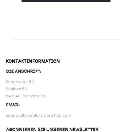
n
KONTAKTINFORMATION
DIE ANSCHRIFT:
Sundowner B.V.
Postbus 59
6430AB Hoensbroek
EMAIL:
support@pueblo-smartshop.com
ABONNIEREN SIE UNSEREN NEWSLETTER