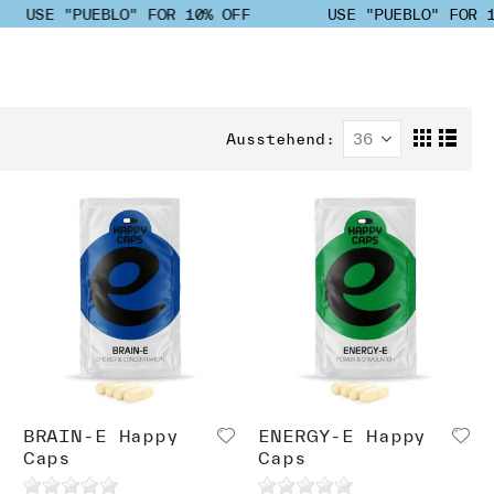
USE "PUEBLO" FOR 10% OFF
USE "PUEBLO" FOR 10%
Ausstehend
Anzeigen
Liste
Lis
als
BRAIN-E Happy
ENERGY-E Happy
Caps
Caps