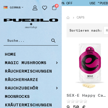
USE "PUEBLO" FOR 10% OFF
USE "PUEBLO
Artikel
0
SPRACHE
GERMAN
Cart
CAPS
Sortieren nach
HOME
MAGIC MUSHROOMS
RÄUCHERMISCHUNGEN
RÄUCHERHARZE
RAUCHZUBEHÖR
SEX-E Happy Caps
MOONROCKS
KRÄUTERMISCHUNGEN
9,50 €