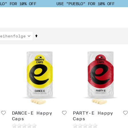
" FOR 10% OFF
USE "PUEBLO" FOR 10% OFF
Absteigend
sortieren
DANCE-E Happy
PARTY-E Happy
Caps
Caps