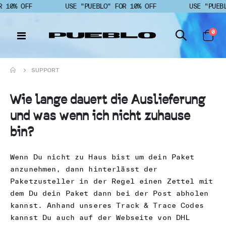
 10% OFF
USE "PUEBLO" FOR 10% OFF
USE "PUEBL
Art
0
N
Cart
a
v
i
SUPPORT
g
a
t
Wie lange dauert die Auslieferung
i
und was wenn ich nicht zuhause
o
n
bin?
u
m
s
Wenn Du nicht zu Haus bist um dein Paket
c
anzunehmen, dann hinterlässt der
h
Paketzusteller in der Regel einen Zettel mit
a
dem Du dein Paket dann bei der Post abholen
l
kannst. Anhand unseres Track & Trace Codes
t
e
kannst Du auch auf der Webseite von DHL