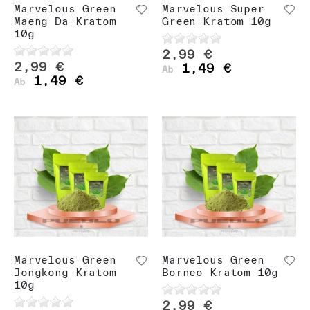
n
Marvelous Green
Marvelous Super
Maeng Da Kratom
Green Kratom 10g
10g
2,99 €
2,99 €
1,49 €
Ab
1,49 €
Ab
Marvelous Green
Marvelous Green
Jongkong Kratom
Borneo Kratom 10g
10g
2,99 €