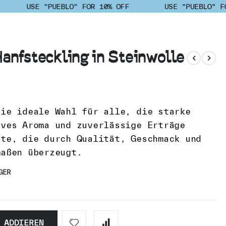
USE "PUEBLO" FOR 10% OFF
USE "PUEBLO" FO
anfsteckling in Steinwolle
die ideale Wahl für alle, die starke
ives Aroma und zuverlässige Erträge
rte, die durch Qualität, Geschmack und
maßen überzeugt.
GER
ADDIEREN