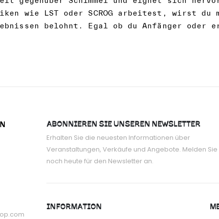
eit gegenüber Schimmel und eignet sich hervo
iken wie LST oder SCROG arbeitest, wirst du 
ebnissen belohnt. Egal ob du Anfänger oder e
ABONNIEREN SIE UNSEREN NEWSLETTER
ON
Erhalten Sie die neuesten Informationen über
Veranstaltungen, Verkäufe und Angebote. Melden Sie 
noch heute für den Newsletter an.
INFORMATION
ME
hop.com