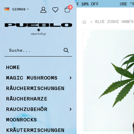
USE "PUEBLO" FOR 10% OFF
USE "P
Artikel
0
SPRACHE
GERMAN
Cart
BLUE ZUSHI HANFS
Zum
Ende
der
Bildgalerie
springen
HOME
MAGIC MUSHROOMS
RÄUCHERMISCHUNGEN
RÄUCHERHARZE
RAUCHZUBEHÖR
MOONROCKS
KRÄUTERMISCHUNGEN