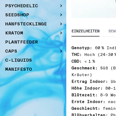
PSYCHEDELIC
SEEDSHOP
Zum
HANFSTECKLINGE
Anfang
EINZELHEITEN
BEW
KRATOM
der
Bildgalerie
PLANTFEEDER
springen
Genotyp:
60 % Indi
CAPS
THC:
Hoch (24–30 
C-LIQUIDS
CBD:
< 1 %
Geschmack:
Süß (Bl
MANIFESTO
Kräuter)
Ertrag Indoor:
üb
Höhe Indoor:
80–1
Blütezeit:
8–9 Wo
Ernte Indoor:
nac
Geschlecht:
femin
Blühverhalten:
Ph