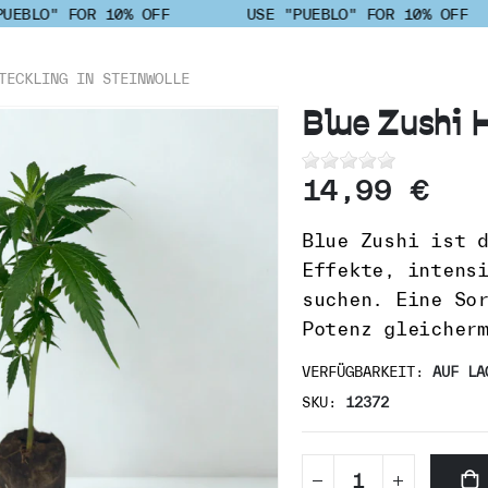
UEBLO" FOR 10% OFF
USE "PUEBLO" FOR 10% OFF
TECKLING IN STEINWOLLE
Blue Zushi H
14,99 €
Blue Zushi ist 
Effekte, intens
suchen. Eine So
Potenz gleicher
VERFÜGBARKEIT:
AUF LA
SKU
12372