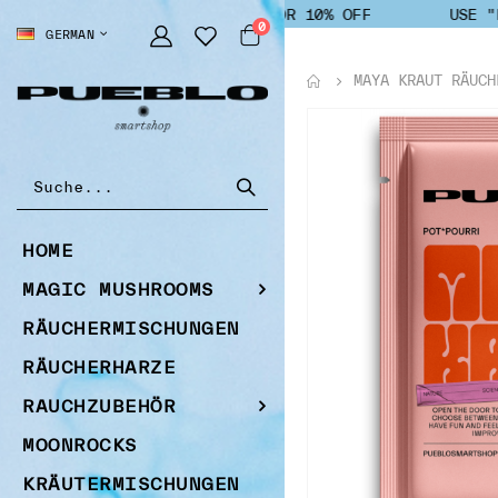
USE "PUEBLO" FOR 10% OFF
USE "P
Artikel
0
SPRACHE
GERMAN
Cart
MAYA KRAUT RÄUCH
Zum
Ende
der
Bildgalerie
springen
HOME
MAGIC MUSHROOMS
RÄUCHERMISCHUNGEN
RÄUCHERHARZE
RAUCHZUBEHÖR
MOONROCKS
KRÄUTERMISCHUNGEN