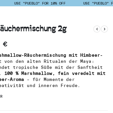
USE "PUEBLO" FOR 10% OFF
USE "PUEBLO" FO
Räuchermischung 2g
 €
shmallow-Räuchermischung mit Himbeer-
 von den alten Ritualen der Maya:
ndet tropische Süße mit der Sanftheit
r.
100 % Marshmallow, fein veredelt mit
eer-Aroma
– für Momente der
eativität und inneren Freude.
ER