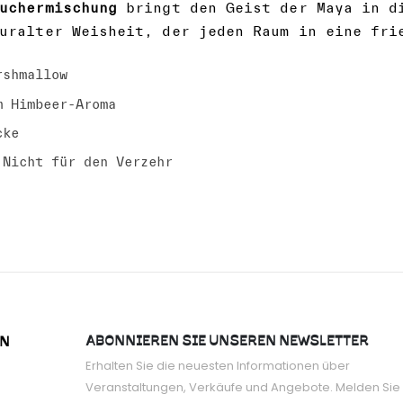
uchermischung
bringt den Geist der Maya in di
uralter Weisheit, der jeden Raum in eine fri
rshmallow
m Himbeer-Aroma
cke
 Nicht für den Verzehr
ABONNIEREN SIE UNSEREN NEWSLETTER
ON
Erhalten Sie die neuesten Informationen über
Veranstaltungen, Verkäufe und Angebote. Melden Sie 