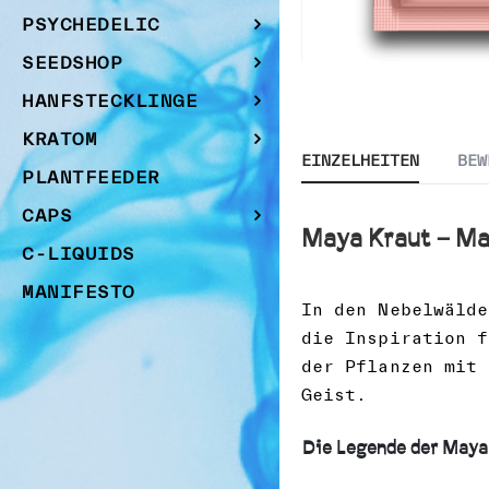
PSYCHEDELIC
SEEDSHOP
Zum
HANFSTECKLINGE
Anfang
der
KRATOM
Bildgalerie
EINZELHEITEN
BEW
PLANTFEEDER
springen
CAPS
Maya Kraut – M
C-LIQUIDS
MANIFESTO
In den Nebelwälde
die Inspiration 
der Pflanzen mit 
Geist.
Die Legende der Maya