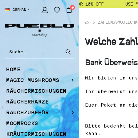
USE "PUEBLO" FOR 10% OFF
USE "
Artikel
0
SPRACHE
GERMAN
Cart
ZÄHLUNGSMÖGLICHK
Welche Zahl
Bank Überwei
HOME
Wir bieten in un
MAGIC MUSHROOMS
RÄUCHERMISCHUNGEN
Ihr überweist un
RÄUCHERHARZE
Euer Paket an di
RAUCHZUBEHÖR
MOONROCKS
Bitte bedenkt be
kann.
KRÄUTERMISCHUNGEN