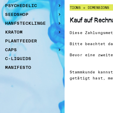
PSYCHEDELIC
RS ☼ WORLDS ☼ EMOTIONS ☼ PERCEPTIONS ☼ DIMENSIONS
SEEDSHOP
Kauf auf Rechn
HANFSTECKLINGE
KRATOM
Diese Zahlungsme
PLANTFEEDER
Bitte beachtet d
CAPS
Bevor eine zweit
C-LIQUIDS
MANIFESTO
Stammkunde kanns
getätigt hast, m