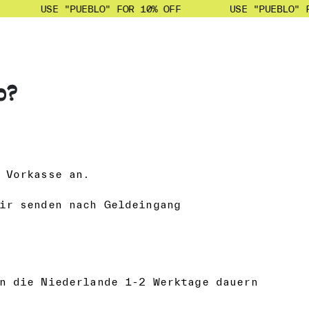
USE "PUEBLO" FOR 10% OFF
USE "PUEBLO" F
o?
 Vorkasse an.
ir senden nach Geldeingang
n die Niederlande 1-2 Werktage dauern