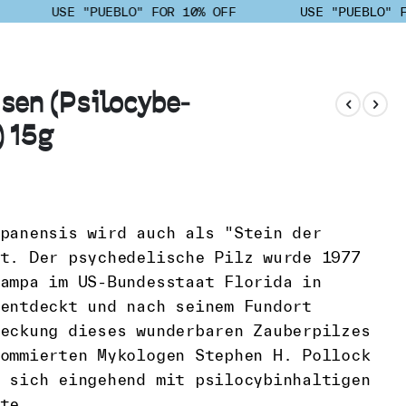
USE "PUEBLO" FOR 10% OFF
USE "PUEBLO" FO
sen (Psilocybe-
 15g
panensis wird auch als "Stein der
t. Der psychedelische Pilz wurde 1977
ampa im US-Bundesstaat Florida in
entdeckt und nach seinem Fundort
eckung dieses wunderbaren Zauberpilzes
ommierten Mykologen Stephen H. Pollock
 sich eingehend mit psilocybinhaltigen
te.