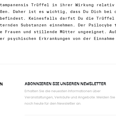
tampanensis Trüffel in ihrer Wirkung relativ
ßen. Daher ist es wichtig, dass Du Dich bei 
befindest. Keinesfalls darfst Du die Trüffel
ternden Substanzen einnehmen. Der Psilocybe 
e Frauen und stillende Mütter ungeeignet. Au
er psychischen Erkrankungen von der Einnahme
ABONNIEREN SIE UNSEREN NEWSLETTER
ON
Erhalten Sie die neuesten Informationen über
Veranstaltungen, Verkäufe und Angebote. Melden Sie 
noch heute für den Newsletter an.