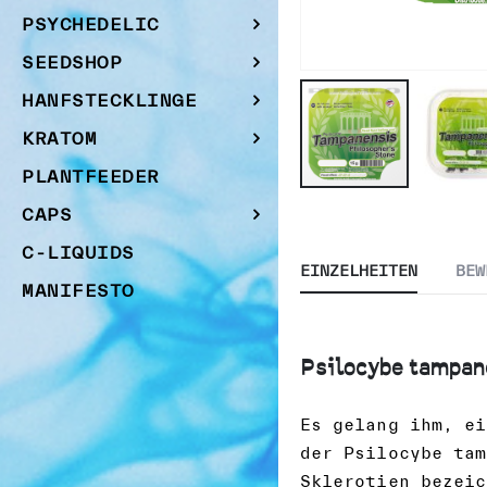
PSYCHEDELIC
SEEDSHOP
HANFSTECKLINGE
KRATOM
PLANTFEEDER
Zum
CAPS
Anfang
C-LIQUIDS
der
EINZELHEITEN
BEW
Bildgalerie
MANIFESTO
springen
Psilocybe tampane
Es gelang ihm, ei
der Psilocybe tam
Sklerotien bezeic