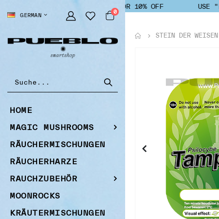
USE "PUEBLO" FOR 10% OFF
USE "P
Artikel
0
SPRACHE
GERMAN
Cart
STEIN DER WEISEN
Zum
Ende
der
Bildgalerie
springen
HOME
MAGIC MUSHROOMS
RÄUCHERMISCHUNGEN
RÄUCHERHARZE
RAUCHZUBEHÖR
MOONROCKS
KRÄUTERMISCHUNGEN