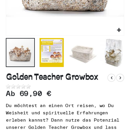
n
Zum
Anfang
Golden Teacher Growbox
der
Bildgalerie
Ab
69,90 €
springen
Du möchtest an einen Ort reisen, wo Du
Weisheit und spirituelle Erfahrungen
erleben kannst? Dann nutze das Potenzial
unserer Golden Teacher Growbox und lass