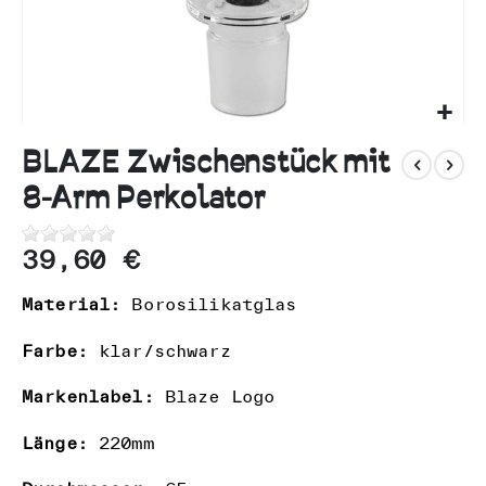
n
Zum
Anfang
BLAZE Zwischenstück mit
der
8-Arm Perkolator
Bildgalerie
springen
39,60 €
Material:
Borosilikatglas
Farbe:
klar/schwarz
Markenlabel:
Blaze Logo
Länge:
220mm