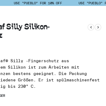
USE "PUEBLO" FOR 10% OFF
USE "PUEBLO" F
f Silly Silikon-
z
eaf® Silly -Fingerschutz aus
tem Silikon ist zum Arbeiten mit
anzen bestens geeignet. Die Packung
hiedene Größen. Er ist spülmaschinenfest
dig bis 230° C.
GER