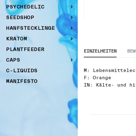
PSYCHEDELIC
SEEDSHOP
Zum
HANFSTECKLINGE
Anfang
KRATOM
der
Bildgalerie
PLANTFEEDER
EINZELHEITEN
BEW
springen
CAPS
C-LIQUIDS
M: Lebensmittelec
F: Orange
MANIFESTO
IN: Kälte- und hi