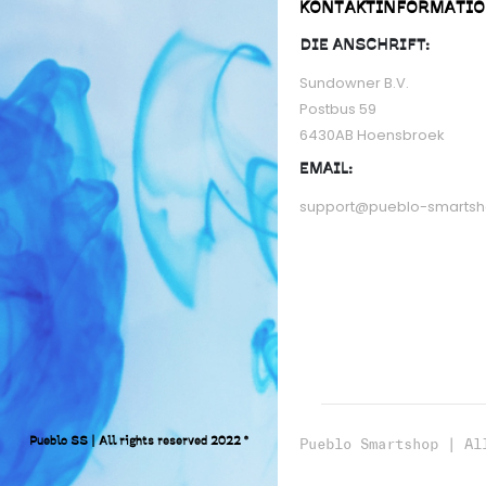
KONTAKTINFORMATI
DIE ANSCHRIFT:
Sundowner B.V.
Postbus 59
6430AB Hoensbroek
EMAIL:
support@pueblo-smarts
Pueblo SS | All rights reserved 2022 ©
Pueblo Smartshop | Al