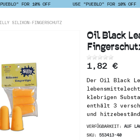
PUEBLO" FOR 10% OFF
USE "PUEBLO" FOR 10% OFF
ILLY SILIKON-FINGERSCHUTZ
Oil Black Lea
Fingerschut
1,82 €
Der Oil Black L
lebensmittelech
klebrigen Subst
enthält 3 versc
und hitzebestän
VERFÜGBARKEIT:
AUF LA
SKU
553413-40