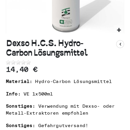
n
Zum
Anfang
Dexso H.C.S. Hydro-
der
Carbon Lösungsmittel
Bildgalerie
springen
14,40 €
Material:
Hydro-Carbon Lösungsmittel
Info:
VE 1x500ml
Sonstiges:
Verwendung mit Dexso- oder
Metall-Extraktoren empfohlen
Sonstiges:
Gefahrgutversand!