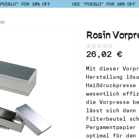
PUEBLO" FOR 10% OFF
USE "PUEBLO" FOR 10% OFF
RM
Rosin Vorpr
26,02 €
Mit dieser Vorp
Herstellung lös
Heißdruckpresse
wesentlich effi
die Vorpresse b
lässt sich dann
Filterbeutel sc
Pergamentpapier
optimal für den