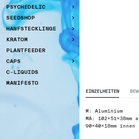
PSYCHEDELIC
SEEDSHOP
Zum
HANFSTECKLINGE
Anfang
KRATOM
der
Bildgalerie
PLANTFEEDER
springen
CAPS
C-LIQUIDS
MANIFESTO
EINZELHEITEN
BEW
M: Aluminium
MA: 102x51x38mm a
90x40x18mm innen