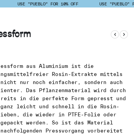
USE "PUEBLO" FOR 10% OFF
USE "PUEBLO" F
essform
ressform aus Aluminium ist die
ungsmittelfreier Rosin-Extrakte mittels
 nicht nur noch einfacher, sondern auch
zienter. Das Pflanzenmaterial wird durch
ereits in die perfekte Form gepresst und
 ganz leicht und schnell in die Rosin-
hieben, die wieder in PTFE-Folie oder
 gepackt werden. So ist das Material
 nachfolgenden Pressvorgang vorbereitet