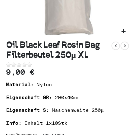
n
Zum
Anfang
Oil Black Leaf Rosin Bag
der
Filterbeutel 250µ XL
Bildgalerie
springen
9,00 €
Material:
Nylon
Eigenschaft GR:
200x40mm
Eigenschaft S:
Maschenweite 250µ
Info:
Inhalt 1x10Stk