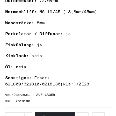
Durchmesser:
72/64mm
Normschliff:
NS 19/45 (18,8mm/45mm)
Wandstärke:
5mm
Perkolator / Diffusor:
ja
Eiskühlung:
ja
Kickloch:
nein
Öl:
nein
Sonstiges:
Ersatz
621809/621810/0218136(klar)/ZE28
VERFÜGBARKEIT:
AUF LAGER
SKU
2618186