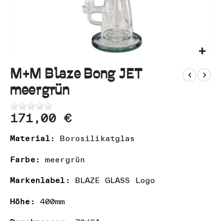
n
Zum
Anfang
M+M Blaze Bong JET
der
meergrün
Bildgalerie
springen
171,00 €
Material:
Borosilikatglas
Farbe:
meergrün
Markenlabel:
BLAZE GLASS Logo
Höhe:
400mm