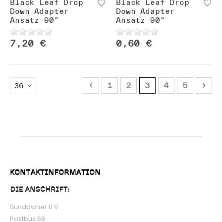
Black Leaf Drop
Black Leaf Drop
Down Adapter
Down Adapter
Ansatz 90°
Ansatz 90°
7,20 €
0,60 €
Seite
Seite
Zurück
Seite
Seite
Sie lesen gera
Seite
Seite
Sei
NÄC
1
2
3
4
5
KONTAKTINFORMATION
DIE ANSCHRIFT:
Sundowner B.V.
Postbus 59